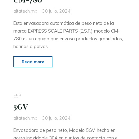
altatech.mx
30 julio, 2024
Esta envasadora automática de peso neto de la
marca EXPRESS SCALE PARTS (E.S.P.) modelo CM-
780 es un equipo que envasa productos granulados,
harinas o polvos …
Read more
ESP
5GV
altatech.mx
30 julio, 2024
Envasadora de peso neto, Modelo 5GV, hecha en
acero inoxidable 304 en puntos de contacto con el